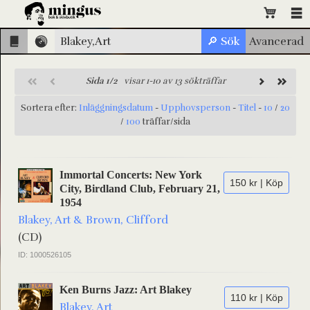
Sida 1/2
visar 1-10 av 13 sökträffar
Sortera efter:
Inläggningsdatum
-
Upphovsperson
-
Titel
-
10
/
20
/
100
träffar/sida
Immortal Concerts: New York
150 kr | Köp
City, Birdland Club, February 21,
1954
Blakey, Art & Brown, Clifford
(CD)
ID: 1000526105
Ken Burns Jazz: Art Blakey
110 kr | Köp
Blakey, Art