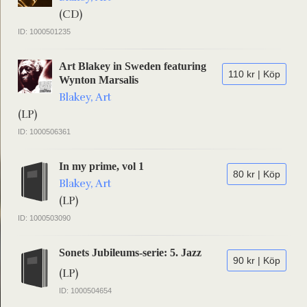
(CD)
ID: 1000501235
Art Blakey in Sweden featuring
110 kr | Köp
Wynton Marsalis
Blakey, Art
(LP)
ID: 1000506361
In my prime, vol 1
80 kr | Köp
Blakey, Art
(LP)
ID: 1000503090
Sonets Jubileums-serie: 5. Jazz
90 kr | Köp
(LP)
ID: 1000504654