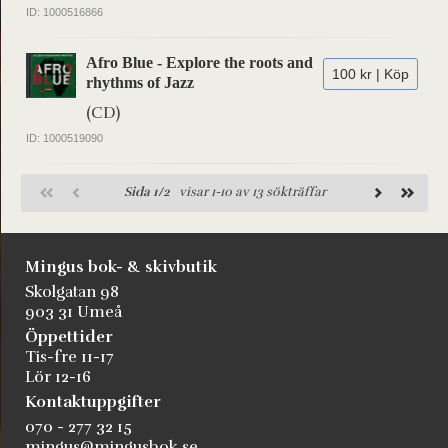
ID: 1000516866
Afro Blue - Explore the roots and
100 kr | Köp
rhythms of Jazz
(CD)
ID: 1000519090
Sida 1/2
visar 1-10 av 13 sökträffar
Mingus bok- & skivbutik
Skolgatan 98
903 31 Umeå
Öppettider
Tis-fre 11-17
Lör 12-16
Kontaktuppgifter
070 - 277 32 15
mingus@mingusbok.se