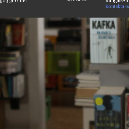
903 31 Umeå
mingus@mi
Kontakta o