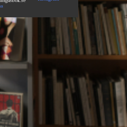
ngusbok.se
ss