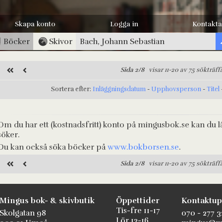
Skapa konto
Logga in
Kontakta
Böcker
Skivor
Sida 2/8
visar 11-20 av 75 sökträff
Sortera efter:
Inläggningsdatum
-
Upphovsperson
-
Titel
Om du har ett (kostnadsfritt) konto på mingusbok.se kan du l
söker.
Du kan också söka böcker på
www.bokborsen.se
.
Sida 2/8
visar 11-20 av 75 sökträff
Mingus bok- & skivbutik
Öppettider
Kontaktup
Tis-fre 11-17
Skolgatan 98
070 - 277 3
Lör 12-16