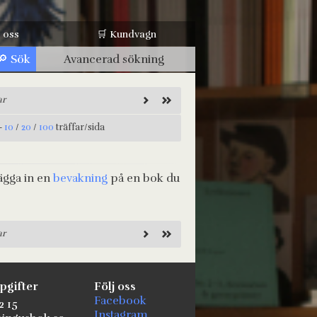
 oss
🛒 Kundvagn
Avancerad sökning
ar
-
10
/
20
/
100
träffar/sida
ägga in en
bevakning
på en bok du
ar
pgifter
Följ oss
Facebook
2 15
Instagram