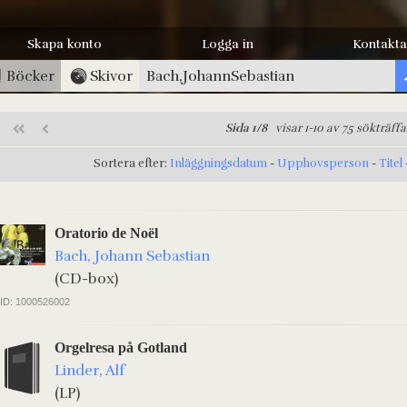
Skapa konto
Logga in
Kontakta
Böcker
Skivor
Sida 1/8
visar 1-10 av 75 sökträffa
Sortera efter:
Inläggningsdatum
-
Upphovsperson
-
Titel
Oratorio de Noël
Bach, Johann Sebastian
(CD-box)
ID: 1000526002
Orgelresa på Gotland
Linder, Alf
(LP)