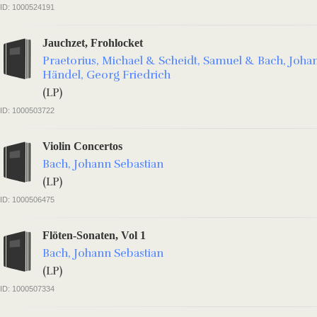
ID: 1000524191
Jauchzet, Frohlocket
Praetorius, Michael & Scheidt, Samuel & Bach, Joha
Händel, Georg Friedrich
(LP)
ID: 1000503722
Violin Concertos
Bach, Johann Sebastian
(LP)
ID: 1000506475
Flöten-Sonaten, Vol 1
Bach, Johann Sebastian
(LP)
ID: 1000507334