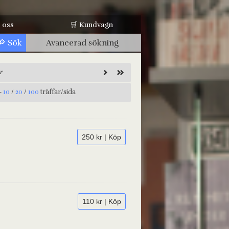
 oss
🛒 Kundvagn
Avancerad sökning
r
-
10
/
20
/
100
träffar/sida
250 kr | Köp
110 kr | Köp