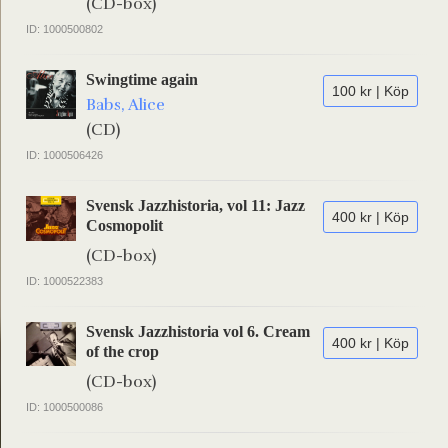
(CD-box)
ID: 1000500802
Swingtime again
100 kr | Köp
Babs, Alice
(CD)
ID: 1000506426
Svensk Jazzhistoria, vol 11: Jazz
400 kr | Köp
Cosmopolit
(CD-box)
ID: 1000522383
Svensk Jazzhistoria vol 6. Cream
400 kr | Köp
of the crop
(CD-box)
ID: 1000500086