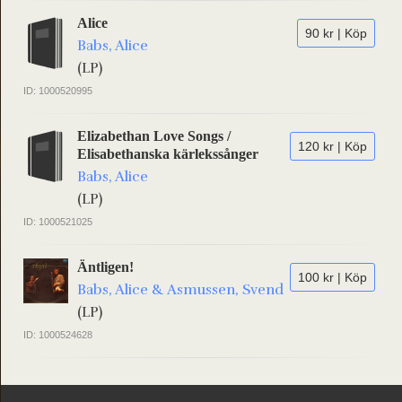
Alice
90 kr | Köp
Babs, Alice
(LP)
ID: 1000520995
Elizabethan Love Songs /
120 kr | Köp
Elisabethanska kärlekssånger
Babs, Alice
(LP)
ID: 1000521025
Äntligen!
100 kr | Köp
Babs, Alice & Asmussen, Svend
(LP)
ID: 1000524628