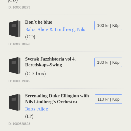
(CD)
ID: 1000518273
Don´t be blue
100 kr | Köp
Babs, Alice & Lindberg, Nils
(CD)
ID: 1000518926
Svensk Jazzhistoria vol 4.
180 kr | Köp
Beredskaps-Swing
(CD-box)
ID: 1000519045
Serenading Duke Ellington with
110 kr | Köp
Nils Lindberg´s Orchestra
Babs, Alice
(LP)
ID: 1000520628