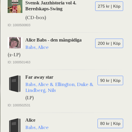
Svensk Jazzhistoria vol 4.
275 kr | Köp
Beredskaps-Swing
(CD-box)
ID: 1000500803
Alice Babs - den mångsidiga
200 kr | Köp
Babs, Alice
(2-LP)
ID: 1000501463
Far away star
90 kr | Köp
Babs, Alice & Ellington, Duke &
Lindberg, Nils
(LP)
ID: 1000502531
Alice
80 kr | Köp
Babs, Alice