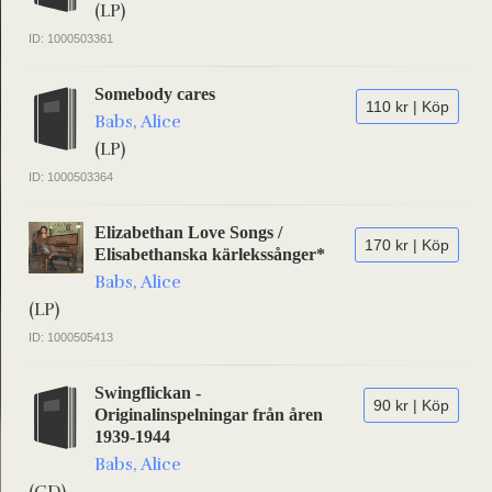
(LP)
ID: 1000503361
Somebody cares
110 kr | Köp
Babs, Alice
(LP)
ID: 1000503364
Elizabethan Love Songs /
170 kr | Köp
Elisabethanska kärlekssånger*
Babs, Alice
(LP)
ID: 1000505413
Swingflickan -
90 kr | Köp
Originalinspelningar från åren
1939-1944
Babs, Alice