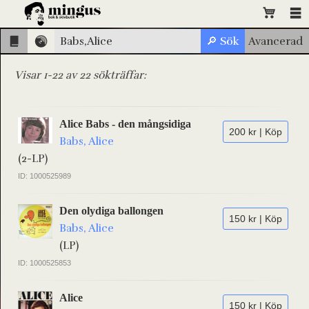
Visar 1-22 av 22 sökträffar:
Alice Babs - den mångsidiga
200 kr | Köp
Babs, Alice
(2-LP)
ID: 1000525989
Den olydiga ballongen
150 kr | Köp
Babs, Alice
(LP)
ID: 1000525853
Alice
150 kr | Köp