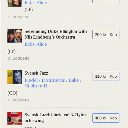
Babs, Alice
(LP)
ID: 1000525709
Serenading Duke Ellington with
200 kr | Köp
Nils Lindberg´s Orchestra
Babs, Alice
(LP)
ID: 1000525657
Svensk Jazz
110 kr | Köp
Riedel / Domnérus / Babs /
Gullin m fl
(CD)
ID: 1000524941
Svensk Jazzhistoria vol 3. Rytm
400 kr | Köp
och swing