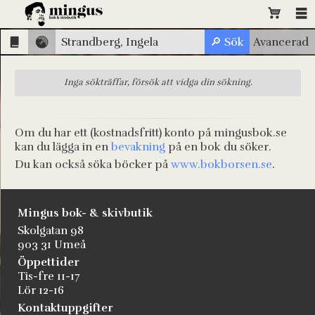
Inga sökträffar, försök att vidga din sökning.
Om du har ett (kostnadsfritt) konto på mingusbok.se
kan du lägga in en
bevakning
på en bok du söker.
Du kan också söka böcker på
www.bokborsen.se
.
Mingus bok- & skivbutik
Skolgatan 98
903 31 Umeå
Öppettider
Tis-fre 11-17
Lör 12-16
Kontaktuppgifter