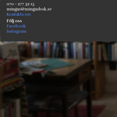
070 - 277 32 15
mingus@mingusbok.se
Kontakta oss
Följ oss
Facebook
Instagram