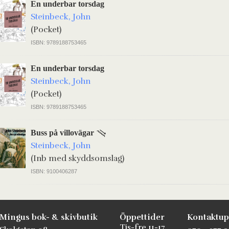
En underbar torsdag
Steinbeck, John
(Pocket)
ISBN: 9789188753465
En underbar torsdag
Steinbeck, John
(Pocket)
ISBN: 9789188753465
Buss på villovägar
Steinbeck, John
(Inb med skyddsomslag)
ISBN: 9100406287
Mingus bok- & skivbutik
Öppettider
Kontaktup
Tis-fre 11-17