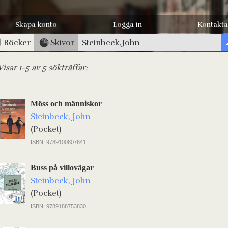
Skapa konto
Logga in
Kontakta
Böcker
Skivor
Visar 1-5 av 5 sökträffar:
Möss och människor
Steinbeck, John
(Pocket)
ISBN: 9789100807641
Buss på villovägar
Steinbeck, John
(Pocket)
ISBN: 9789188753830