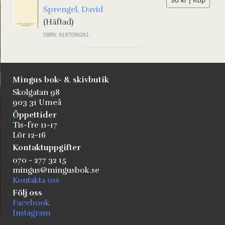
90 kr | Köp
Sprengel, David
(Häftad)
ISBN: 9197096261
Mingus bok- & skivbutik
Skolgatan 98
903 31 Umeå
Öppettider
Tis-fre 11-17
Lör 12-16
Kontaktuppgifter
070 - 277 32 15
mingus@mingusbok.se
Kontakta oss
Följ oss
Facebook
Instagram