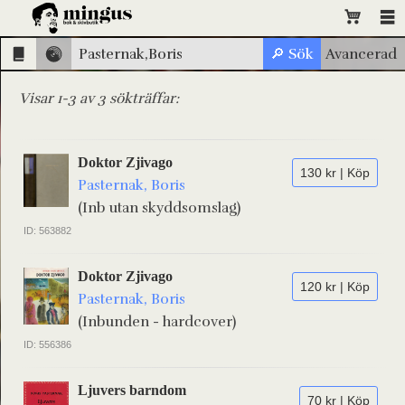
Visar 1-3 av 3 sökträffar:
Doktor Zjivago
130 kr | Köp
Pasternak, Boris
(Inb utan skyddsomslag)
ID: 563882
Doktor Zjivago
120 kr | Köp
Pasternak, Boris
(Inbunden - hardcover)
ID: 556386
Ljuvers barndom
70 kr | Köp