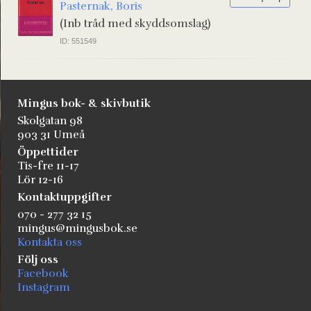
Pasternak, Boris
(Inb tråd med skyddsomslag)
ID: 551549
Mingus bok- & skivbutik
Skolgatan 98
903 31 Umeå
Öppettider
Tis-fre 11-17
Lör 12-16
Kontaktuppgifter
070 - 277 32 15
mingus@mingusbok.se
Kontakta oss
Följ oss
Facebook
Instagram