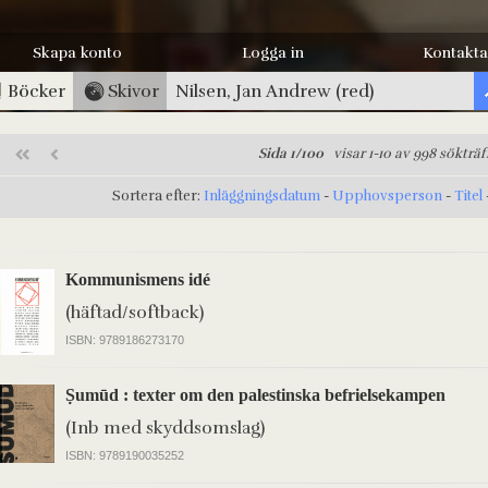
Skapa konto
Logga in
Kontakta
Böcker
Skivor
Sida 1/100
visar 1-10 av 998 sökträf
Sortera efter:
Inläggningsdatum
-
Upphovsperson
-
Titel
Kommunismens idé
(häftad/softback)
ISBN: 9789186273170
Ṣumūd : texter om den palestinska befrielsekampen
(Inb med skyddsomslag)
ISBN: 9789190035252