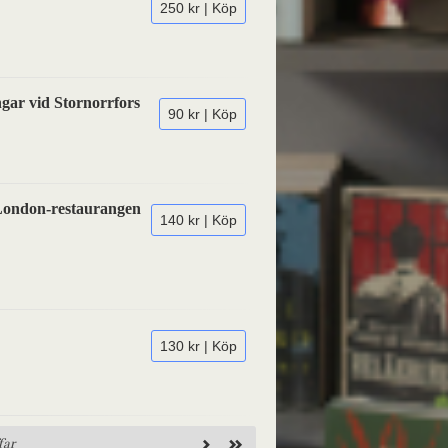
250 kr | Köp
ngar vid Stornorrfors
90 kr | Köp
 London-restaurangen
140 kr | Köp
130 kr | Köp
far