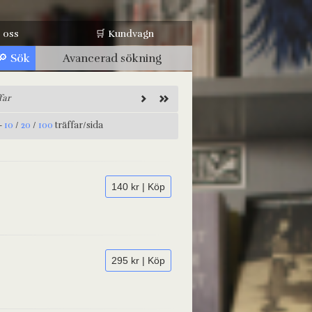
 oss
🛒 Kundvagn
Avancerad sökning
far
-
10
/
20
/
100
träffar/sida
140 kr | Köp
295 kr | Köp