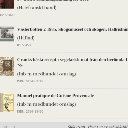
(Halvfranskt band)
ID: 564612
Västerbotten 2 1985. Skogsmuseet och skogen, Hällristni
(Häftad)
ID: 564500
Cranks bästa recept : vegetarisk mat från den berömda
(Inb m medbundet omslag)
ISBN: 9134503749
Manuel pratique de Cuisine Provencale
(Inb m medbundet omslag)
ISBN: 2714413420
Sida 1/100
visar 1-10 av 998 sökträf