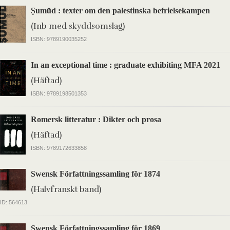
Ṣumūd : texter om den palestinska befrielsekampen
(Inb med skyddsomslag)
ISBN: 9789190035252
In an exceptional time : graduate exhibiting MFA 2021
(Häftad)
ISBN: 9789198501353
Romersk litteratur : Dikter och prosa
(Häftad)
ISBN: 9789172633858
Swensk Författningssamling för 1874
(Halvfranskt band)
ID: 564613
Swensk Författningssamling för 1869