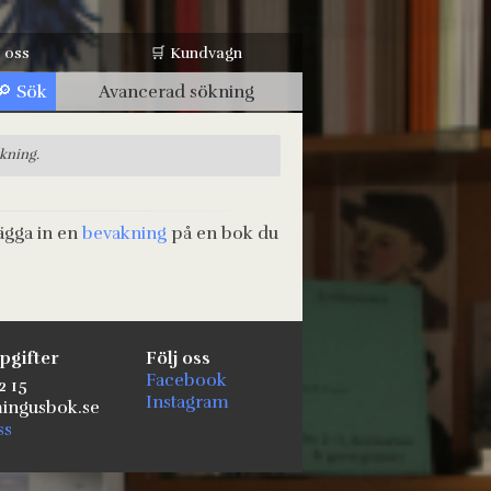
 oss
🛒 Kundvagn
Avancerad sökning
ökning.
ägga in en
bevakning
på en bok du
pgifter
Följ oss
Facebook
2 15
Instagram
ngusbok.se
ss