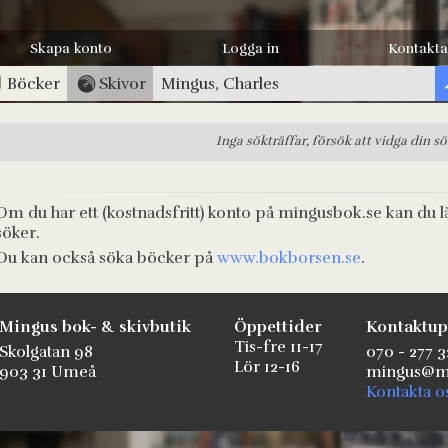
Skapa konto
Logga in
Kontakta
Böcker
Skivor
Inga sökträffar, försök att vidga din s
Om du har ett (kostnadsfritt) konto på mingusbok.se kan du l
söker.
Du kan också söka böcker på
www.bokborsen.se
.
Mingus bok- & skivbutik
Öppettider
Kontaktup
Tis-fre 11-17
Skolgatan 98
070 - 277 3
Lör 12-16
903 31 Umeå
mingus@mi
Kontakta o