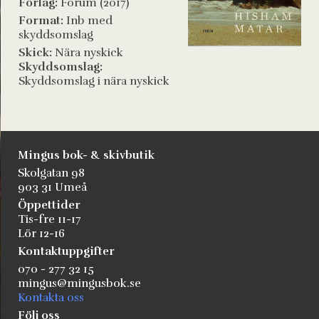
Förlag:
Forum (2017)
Format:
Inb med
skyddsomslag
Skick:
Nära nyskick
Skyddsomslag:
Skyddsomslag i nära nyskick
Mingus bok- & skivbutik
Skolgatan 98
903 31 Umeå
Öppettider
Tis-fre 11-17
Lör 12-16
Kontaktuppgifter
070 - 277 32 15
mingus@mingusbok.se
Kontakta oss
Följ oss