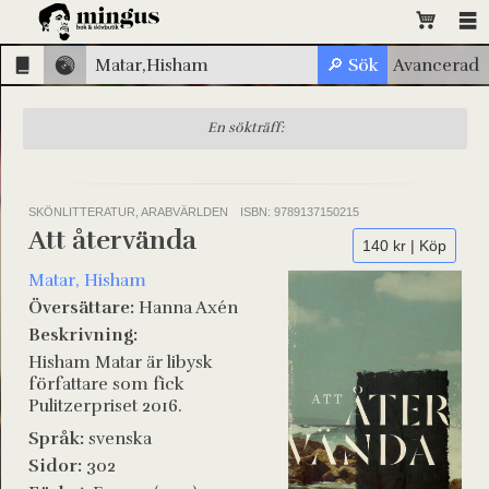
En sökträff:
SKÖNLITTERATUR, ARABVÄRLDEN
ISBN: 9789137150215
Att återvända
140 kr | Köp
Matar, Hisham
Översättare:
Hanna Axén
Beskrivning:
Hisham Matar är libysk
författare som fick
Pulitzerpriset 2016.
Språk:
svenska
Sidor:
302