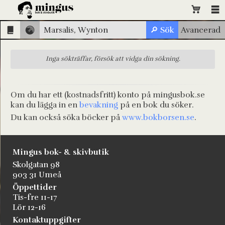
Inga sökträffar, försök att vidga din sökning.
Om du har ett (kostnadsfritt) konto på mingusbok.se
kan du lägga in en
bevakning
på en bok du söker.
Du kan också söka böcker på
www.bokborsen.se
.
Mingus bok- & skivbutik
Skolgatan 98
903 31 Umeå
Öppettider
Tis-fre 11-17
Lör 12-16
Kontaktuppgifter