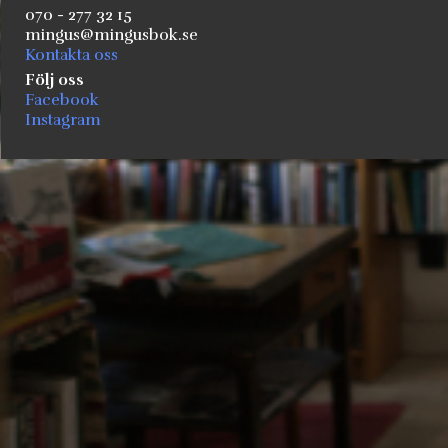
070 - 277 32 15
mingus@mingusbok.se
Kontakta oss
Följ oss
Facebook
Instagram