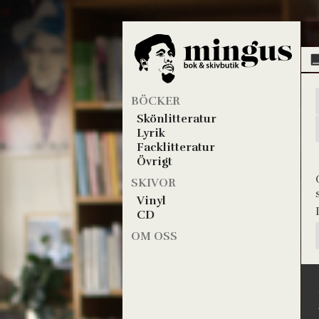
BÖCKER
Skönlitteratur
Lyrik
Facklitteratur
Övrigt
SKIVOR
Vinyl
CD
OM OSS