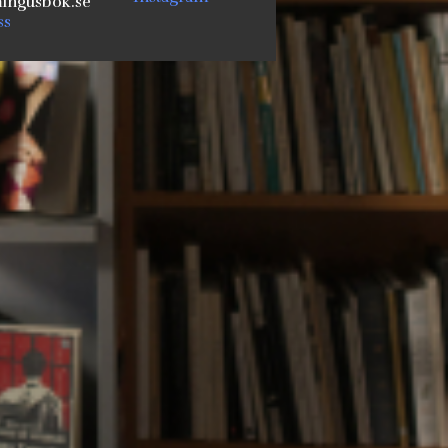
ngusbok.se
ss