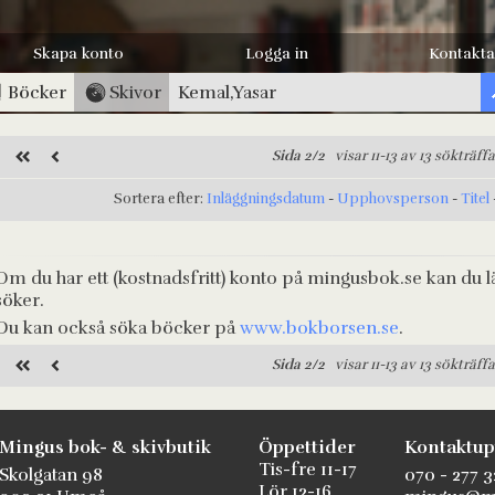
Skapa konto
Logga in
Kontakta
Böcker
Skivor
Sida 2/2
visar 11-13 av 13 sökträffa
Sortera efter:
Inläggningsdatum
-
Upphovsperson
-
Titel
Om du har ett (kostnadsfritt) konto på mingusbok.se kan du l
söker.
Du kan också söka böcker på
www.bokborsen.se
.
Sida 2/2
visar 11-13 av 13 sökträffa
Mingus bok- & skivbutik
Öppettider
Kontaktup
Tis-fre 11-17
Skolgatan 98
070 - 277 3
Lör 12-16