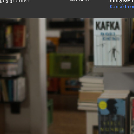
903 31 Umeå
mingus@mi
Kontakta o