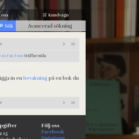
 oss
🛒 Kundvagn
Avancerad sökning
r
-
10
/
20
/
100
träffar/sida
ägga in en
bevakning
på en bok du
r
pgifter
Följ oss
Facebook
2 15
Instagram