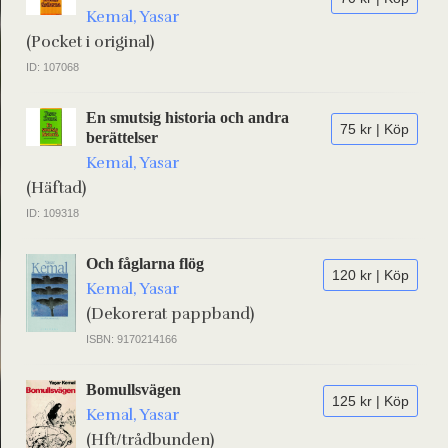
Kemal, Yasar
(Pocket i original)
ID: 107068
En smutsig historia och andra
75 kr | Köp
berättelser
Kemal, Yasar
(Häftad)
ID: 109318
Och fåglarna flög
120 kr | Köp
Kemal, Yasar
(Dekorerat pappband)
ISBN: 9170214166
Bomullsvägen
125 kr | Köp
Kemal, Yasar
(Hft/trådbunden)