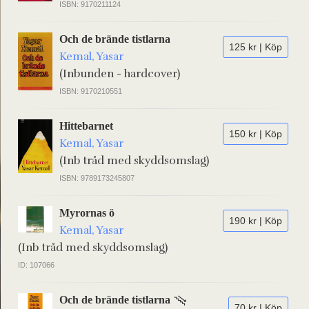
ISBN: 9170211124
Och de brände tistlarna
125 kr | Köp
Kemal, Yasar
(Inbunden - hardcover)
ISBN: 9170210551
Hittebarnet
150 kr | Köp
Kemal, Yasar
(Inb tråd med skyddsomslag)
ISBN: 9789173245807
Myrornas ö
190 kr | Köp
Kemal, Yasar
(Inb tråd med skyddsomslag)
ID: 107066
Och de brände tistlarna
70 kr | Köp