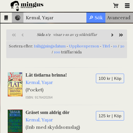
Sida 1/2
visar 1-10 av 13 sökträffar
Sortera efter:
Inläggningsdatum
-
Upphovsperson
-
Titel
-
10
/
20
/
100
träffar/sida
Låt tistlarna brinna!
100 kr | Köp
Kemal, Yaşar
(Pocket)
ISBN: 9176420264
Gräset som aldrig dör
125 kr | Köp
Kemal, Yaşar
(Inb med skyddsomslag)