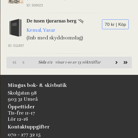
ID: 509023
De tusen tjurarnas berg
70 kr | Köp
Kemal, Yasar
(Inb med skyddsomslag)
ID: 511897
Sida 1/2
visar 1-10 av 13 sökträffar
Mingus bok- & skivbutik
Skolgatan 98
903 31 Umeå
Öppettider
Tis-fre 11-17
Lör 12-16
Kontaktuppgifter
070 - 277 32 15