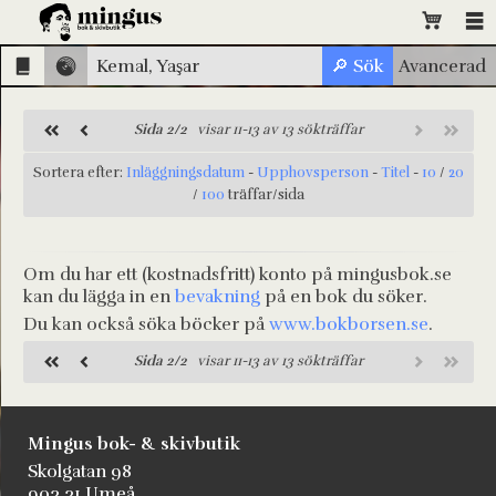
Sida 2/2
visar 11-13 av 13 sökträffar
Sortera efter:
Inläggningsdatum
-
Upphovsperson
-
Titel
-
10
/
20
/
100
träffar/sida
Om du har ett (kostnadsfritt) konto på mingusbok.se
kan du lägga in en
bevakning
på en bok du söker.
Du kan också söka böcker på
www.bokborsen.se
.
Sida 2/2
visar 11-13 av 13 sökträffar
Mingus bok- & skivbutik
Skolgatan 98
903 31 Umeå