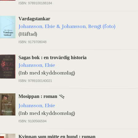
ISBN: 9789100188184
Vardagstankar
Johansson, Elsie & Johansson, Bengt (foto)
(Häftad)
ISBN: 9179708048
Sagas bok : en trovärdig historia
Johansson, Elsie
(Inb med skyddsomslag)
ISBN: 9789100140021
Mosippan : roman
Johansson, Elsie
(Inb med skyddsomslag)
ISBN: 9100566594
Kvinnan som mötte en hund : roman