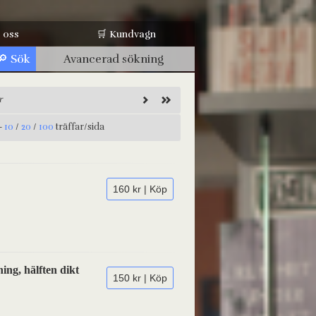
 oss
🛒 Kundvagn
Avancerad sökning
r
-
10
/
20
/
100
träffar/sida
160 kr | Köp
ing, hälften dikt
150 kr | Köp