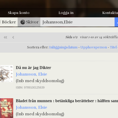
Skapa konto
Logga in
Kontakta
Böcker
Skivor
Sida 1/2
visar 1-10 av 14 sökträffa
Sortera efter:
Inläggningsdatum
-
Upphovsperson
-
Titel
Då nu är jag Dikter
Johansson, Elsie
(Inb med skyddsomslag)
ISBN: 9789100125639
Bladet från munnen : betänkliga berättelser : hälften sann
Johansson, Elsie
(Inb med skyddsomslag)