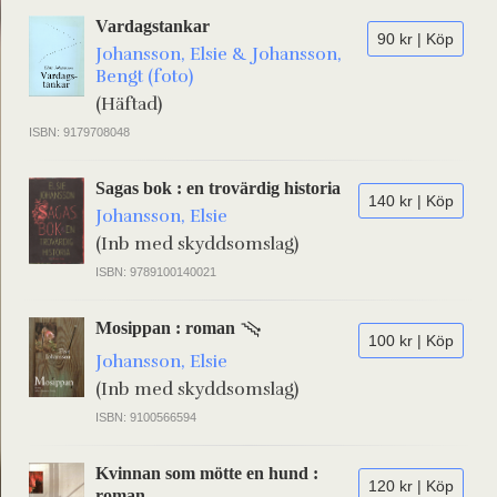
Vardagstankar
90 kr | Köp
Johansson, Elsie & Johansson,
Bengt (foto)
(Häftad)
ISBN: 9179708048
Sagas bok : en trovärdig historia
140 kr | Köp
Johansson, Elsie
(Inb med skyddsomslag)
ISBN: 9789100140021
Mosippan : roman
100 kr | Köp
Johansson, Elsie
(Inb med skyddsomslag)
ISBN: 9100566594
Kvinnan som mötte en hund :
120 kr | Köp
roman