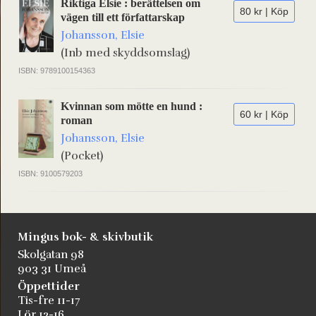
Riktiga Elsie : berättelsen om
80 kr | Köp
vägen till ett författarskap
Johansson, Elsie
(Inb med skyddsomslag)
ISBN: 9789100154363
Kvinnan som mötte en hund :
60 kr | Köp
roman
Johansson, Elsie
(Pocket)
ISBN: 9100579203
Mingus bok- & skivbutik
Skolgatan 98
903 31 Umeå
Öppettider
Tis-fre 11-17
Lör 12-16