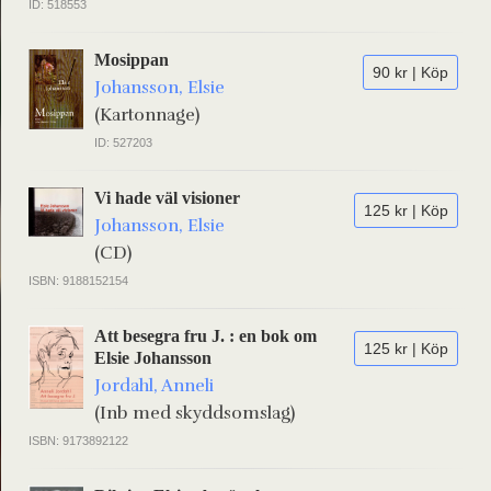
ID: 518553
Mosippan
90 kr | Köp
Johansson, Elsie
(Kartonnage)
ID: 527203
Vi hade väl visioner
125 kr | Köp
Johansson, Elsie
(CD)
ISBN: 9188152154
Att besegra fru J. : en bok om
125 kr | Köp
Elsie Johansson
Jordahl, Anneli
(Inb med skyddsomslag)
ISBN: 9173892122