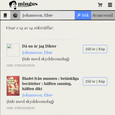
Visar 1-14 av 14 sökträffar:
Då nu är jag Dikter
160 kr | Köp
Johansson, Elsie
(Inb med skyddsomslag)
ISBN: 9789100125639
Bladet från munnen : betänkliga
150 kr | Köp
berättelser : hälften sanning,
hälften dikt
Johansson, Elsie
(Inb med skyddsomslag)
ISBN: 9789100188184