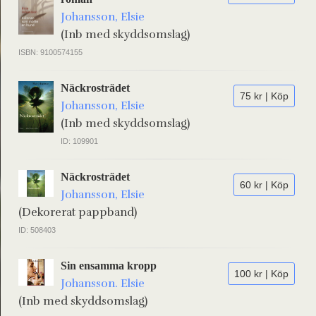
Johansson, Elsie
(Inb med skyddsomslag)
ISBN: 9100574155
Näckrosträdet
75 kr | Köp
Johansson, Elsie
(Inb med skyddsomslag)
ID: 109901
Näckrosträdet
60 kr | Köp
Johansson, Elsie
(Dekorerat pappband)
ID: 508403
Sin ensamma kropp
100 kr | Köp
Johansson. Elsie
(Inb med skyddsomslag)