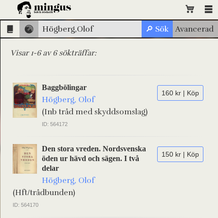
Visar 1-6 av 6 sökträffar:
Baggbölingar
160 kr | Köp
Högberg, Olof
(Inb tråd med skyddsomslag)
ID: 564172
Den stora vreden. Nordsvenska
150 kr | Köp
öden ur hävd och sägen. I två
delar
Högberg, Olof
(Hft/trådbunden)
ID: 564170