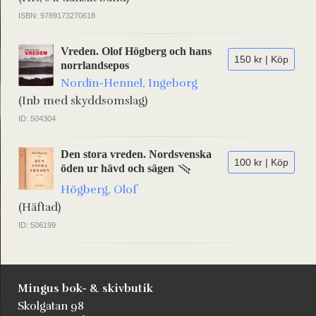
ISBN: 9789173270618
Vreden. Olof Högberg och hans
150 kr | Köp
norrlandsepos
Nordin-Hennel, Ingeborg
(Inb med skyddsomslag)
ID: 504304
Den stora vreden. Nordsvenska
100 kr | Köp
öden ur hävd och sägen
Högberg, Olof
(Häftad)
ID: 506199
Mingus bok- & skivbutik
Skolgatan 98