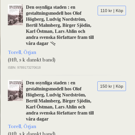
Den osynliga staden : en
110 kr | Köp
gestaltningsmodell hos Olof
Högberg, Ludvig Nordström,
Bertil Malmberg, Birger Sjödin,
Karl Östman, Lars Ahlin och
andra svenska författare fram till
våra dagar
Torell, Örjan
(Hft, s k danskt band)
ISBN: 9789173270618
Den osynliga staden : en
150 kr | Köp
gestaltningsmodell hos Olof
Högberg, Ludvig Nordström,
Bertil Malmberg, Birger Sjödin,
Karl Östman, Lars Ahlin och
andra svenska författare fram till
våra dagar
Torell, Örjan
(Hft, s k danskt band)