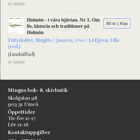
ID: 563955
Holmön - i våra hjärtan. Nr 1. Om
90 kr | Köp
liv, historia och traditioner på
Holmön
Fritzdotter, Birgitta / Janzén, Ove / Löfgren, Ulla
(red.)
(Limhäftad)
ID: 528569
Mingus bok- & skivbutik
Skolgatan 98
903 31 Umeå
Öppettider
Tis-fre 11-17
Lör 12-16
Kontaktuppgifter