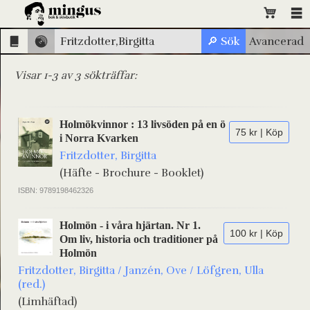
Visar 1-3 av 3 sökträffar:
Holmökvinnor : 13 livsöden på en ö
75 kr | Köp
i Norra Kvarken
Fritzdotter, Birgitta
(Häfte - Brochure - Booklet)
ISBN: 9789198462326
Holmön - i våra hjärtan. Nr 1.
100 kr | Köp
Om liv, historia och traditioner på
Holmön
Fritzdotter, Birgitta / Janzén, Ove / Löfgren, Ulla
(red.)
(Limhäftad)