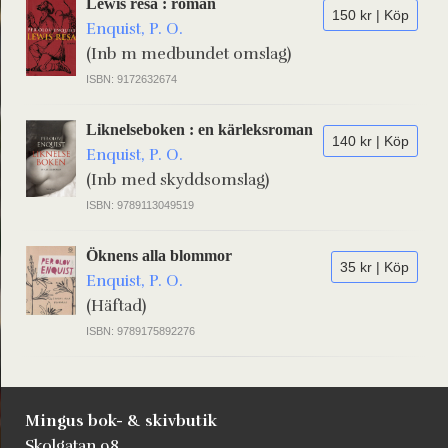
Lewis resa : roman
150 kr | Köp
Enquist, P. O.
(Inb m medbundet omslag)
ISBN: 9172632674
Liknelseboken : en kärleksroman
140 kr | Köp
Enquist, P. O.
(Inb med skyddsomslag)
ISBN: 9789113049519
Öknens alla blommor
35 kr | Köp
Enquist, P. O.
(Häftad)
ISBN: 9789175892276
Mingus bok- & skivbutik
Skolgatan 98