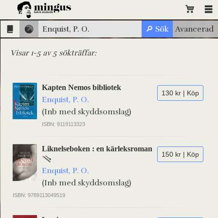
Visar 1-5 av 5 sökträffar:
Kapten Nemos bibliotek
130 kr | Köp
Enquist, P. O.
(Inb med skyddsomslag)
ISBN: 9119113323
Liknelseboken : en kärleksroman
150 kr | Köp
Enquist, P. O.
(Inb med skyddsomslag)
ISBN: 9789113049519