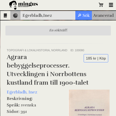
En sökträff:
TOPOGRAFI & LOKALHISTORIA, NORRLAND
ID: 100080
Agrara
185 kr | Köp
bebyggelseprocesser.
Utvecklingen i Norrbottens
kustland fram till 1900-talet
Egerbladh, Inez
Beskrivning:
Språk:
svenska
Sidor:
391