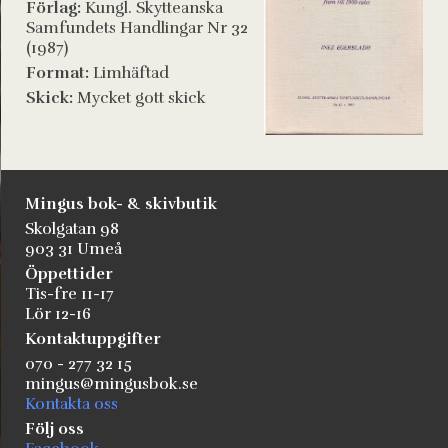
Förlag:
Kungl. Skytteanska
Samfundets Handlingar Nr 32
(1987)
Format:
Limhäftad
Skick:
Mycket gott skick
Mingus bok- & skivbutik
Skolgatan 98
903 31 Umeå
Öppettider
Tis-fre 11-17
Lör 12-16
Kontaktuppgifter
070 - 277 32 15
mingus@mingusbok.se
Kontakta oss
Följ oss