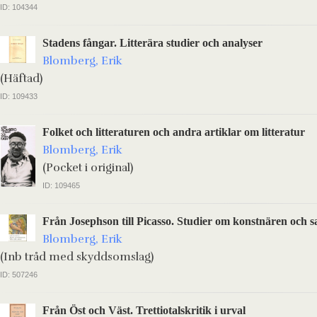
ID: 104344
Stadens fångar. Litterära studier och analyser
Blomberg, Erik
(Häftad)
ID: 109433
Folket och litteraturen och andra artiklar om litteratur
Blomberg, Erik
(Pocket i original)
ID: 109465
Från Josephson till Picasso. Studier om konstnären och s
Blomberg, Erik
(Inb tråd med skyddsomslag)
ID: 507246
Från Öst och Väst. Trettiotalskritik i urval