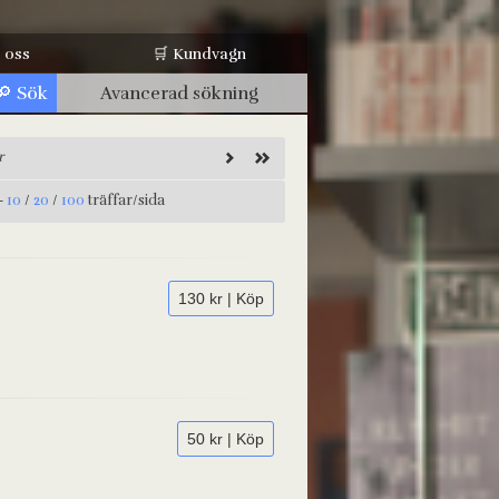
 oss
🛒 Kundvagn
Avancerad sökning
r
-
10
/
20
/
100
träffar/sida
130 kr | Köp
50 kr | Köp