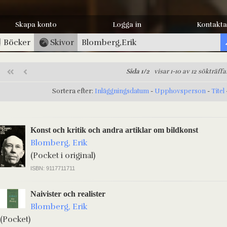
Skapa konto
Logga in
Kontakta
Böcker
Skivor
Sida 1/2
visar 1-10 av 12 sökträffa
Sortera efter:
Inläggningsdatum
-
Upphovsperson
-
Titel
Konst och kritik och andra artiklar om bildkonst
Blomberg, Erik
(Pocket i original)
ISBN: 9117711711
Naivister och realister
Blomberg, Erik
(Pocket)