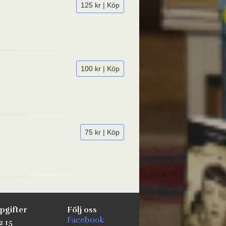
125 kr | Köp
100 kr | Köp
75 kr | Köp
pgifter
Följ oss
Facebook
2 15