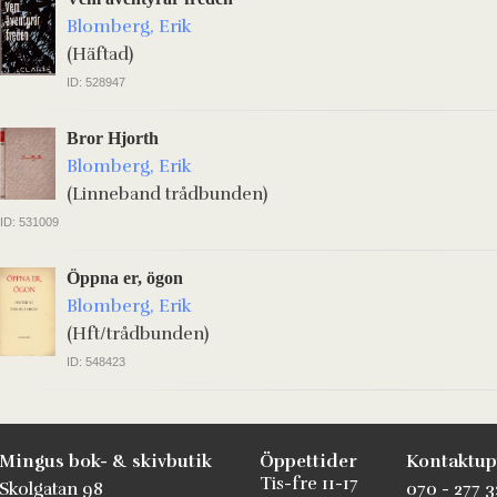
Blomberg, Erik
(Häftad)
ID: 528947
Bror Hjorth
Blomberg, Erik
(Linneband trådbunden)
ID: 531009
Öppna er, ögon
Blomberg, Erik
(Hft/trådbunden)
ID: 548423
Mingus bok- & skivbutik
Öppettider
Kontaktup
Tis-fre 11-17
Skolgatan 98
070 - 277 3