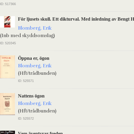
ID: 517366
För ljusets skull. Ett dikturval. Med inledning av Bengt 
Blomberg, Erik
(Inb med skyddsomslag)
ID: 520345
Öppna er, ögon
Blomberg, Erik
(Hft/trådbunden)
ID: 525571
Nattens ögon
Blomberg, Erik
(Hft/trådbunden)
ID: 525572
Vem äventyrar freden