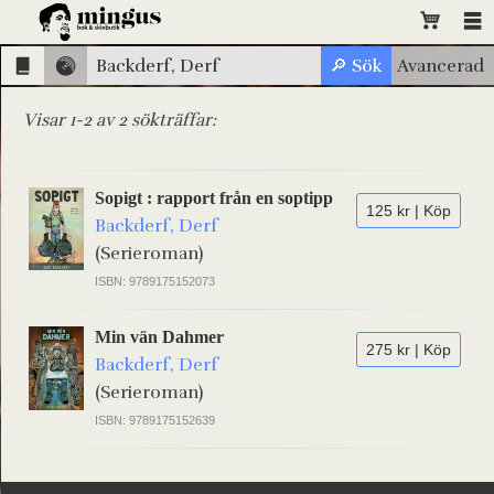
Visar 1-2 av 2 sökträffar:
Sopigt : rapport från en soptipp
125 kr | Köp
Backderf, Derf
(Serieroman)
ISBN: 9789175152073
Min vän Dahmer
275 kr | Köp
Backderf, Derf
(Serieroman)
ISBN: 9789175152639