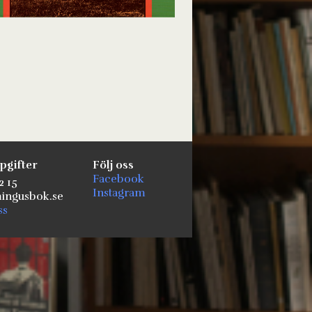
pgifter
Följ oss
Facebook
2 15
Instagram
ngusbok.se
ss