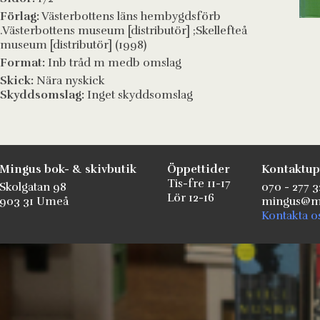
Förlag:
Västerbottens läns hembygdsförb
.Västerbottens museum [distributör] ;Skellefteå
museum [distributör] (1998)
Format:
Inb tråd m medb omslag
Skick:
Nära nyskick
Skyddsomslag:
Inget skyddsomslag
Mingus bok- & skivbutik
Öppettider
Kontaktup
Tis-fre 11-17
Skolgatan 98
070 - 277 3
Lör 12-16
903 31 Umeå
mingus@mi
Kontakta o