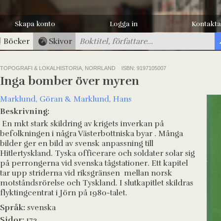
Skapa konto
Logga in
Kontakta
Böcker
Skivor
TOPOGRAFI & LOKALHISTORIA, NORRLAND
ISBN: 9197105007
Inga bomber över myren
Marklund, Göran & Marklund, Hans
Beskrivning:
En mkt stark skildring av krigets inverkan på
befolkningen i några Västerbottniska byar . Många
bilder ger en bild av svensk anpassning till
Hitlertyskland. Tyska officerare och soldater solar sig
på perrongerna vid svenska tågstationer. Ett kapitel
tar upp striderna vid riksgränsen mellan norsk
motståndsrörelse och Tyskland. I slutkapitlet skildras
flyktingcentrat i Jörn på 1980-talet.
Språk:
svenska
Sidor:
172