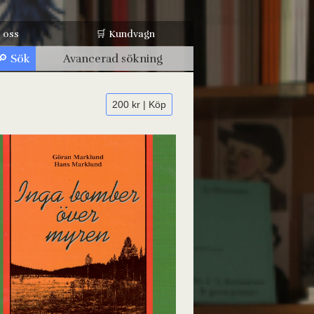
 oss
🛒 Kundvagn
Avancerad sökning
200 kr | Köp