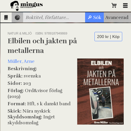
NATUR & MILJÖ
ISBN: 9789187949869
200 kr | Köp
Elbilen och jakten på
metallerna
Müller, Arne
Beskrivning:
Språk:
svenska
Sidor:
203
Förlag:
Ord&visor förlag
(2019)
Format:
Hft, s k danskt band
Skick:
Nära nyskick
Skyddsomslag:
Inget
skyddsomslag