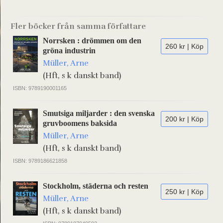
Fler böcker från samma författare
Norrsken : drömmen om den
260 kr | Köp
gröna industrin
Müller, Arne
(Hft, s k danskt band)
ISBN: 9789190001165
Smutsiga miljarder : den svenska
200 kr | Köp
gruvboomens baksida
Müller, Arne
(Hft, s k danskt band)
ISBN: 9789186621858
Stockholm, städerna och resten
250 kr | Köp
Müller, Arne
(Hft, s k danskt band)