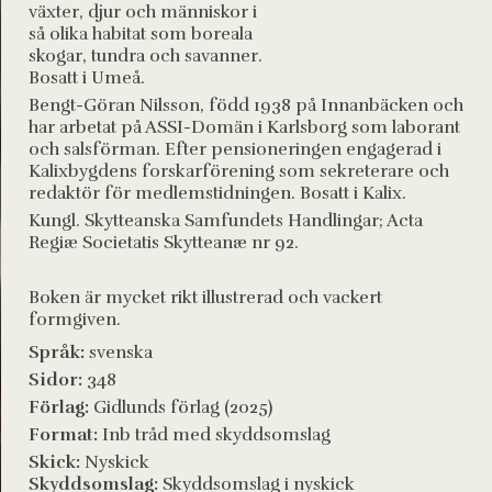
växter, djur och människor i
så olika habitat som boreala
skogar, tundra och savanner.
Bosatt i Umeå.
Bengt-Göran Nilsson, född 1938 på Innanbäcken och
har arbetat på ASSI-Domän i Karlsborg som laborant
och salsförman. Efter pensioneringen engagerad i
Kalixbygdens forskarförening som sekreterare och
redaktör för medlemstidningen. Bosatt i Kalix.
Kungl. Skytteanska Samfundets Handlingar; Acta
Regiæ Societatis Skytteanæ nr 92.
Boken är mycket rikt illustrerad och vackert
formgiven.
Språk:
svenska
Sidor:
348
Förlag:
Gidlunds förlag (2025)
Format:
Inb tråd med skyddsomslag
Skick:
Nyskick
Skyddsomslag:
Skyddsomslag i nyskick