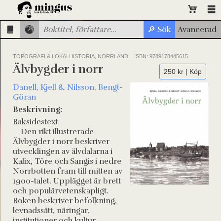
TOPOGRAFI & LOKALHISTORIA, NORRLAND
ISBN: 9789178445615
Älvbygder i norr
250 kr | Köp
Danell, Kjell & Nilsson, Bengt-
Göran
Beskrivning:
Baksidestext
Den rikt illustrerade
Älvbygder i norr beskriver
utvecklingen av älvdalarna i
Kalix, Töre och Sangis i nedre
Norrbotten fram till mitten av
1900-talet. Upplägget är brett
och populärvetenskapligt.
Boken beskriver befolkning,
levnadssätt, näringar,
institutioner och kultur.