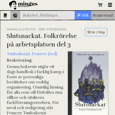
SAMHÄLLE & POLITIK
ISBN: 9789188093264
90 kr | Köp
Slutsnackat. Folkrörelse
på arbetsplatsen del 3
Tuuloskorpi, Frances (red)
Beskrivning:
Denna bokserie utgör ett
slags handbok i facklig kamp i
form av personliga
berättelser om verklig
organisering. Omistlig läsning
för alla som vill förbättra sina
villkor och vitalisera
fackföreningsrörelsen. För
urval och redigering står
Frances Tuuloskorpi.