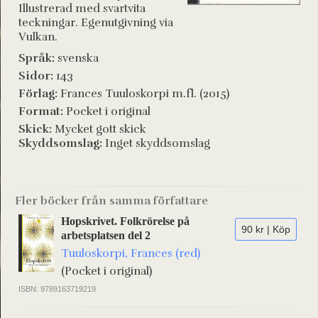
Illustrerad med svartvita
teckningar. Egenutgivning via
Vulkan.
Språk:
svenska
Sidor:
143
Förlag:
Frances Tuuloskorpi m.fl. (2015)
Format:
Pocket i original
Skick:
Mycket gott skick
Skyddsomslag:
Inget skyddsomslag
Fler böcker från samma författare
Hopskrivet. Folkrörelse på
90 kr | Köp
arbetsplatsen del 2
Tuuloskorpi, Frances (red)
(Pocket i original)
ISBN: 9789163719219