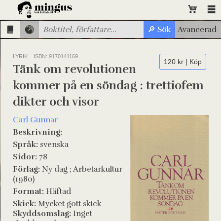
LYRIK
ISBN: 9170141169
120 kr | Köp
Tänk om revolutionen
kommer på en söndag : trettiofem
dikter och visor
Carl Gunnar
Beskrivning:
Språk:
svenska
Sidor:
78
Förlag:
Ny dag ; Arbetarkultur
(1980)
Format:
Häftad
Skick:
Mycket gott skick
Skyddsomslag:
Inget