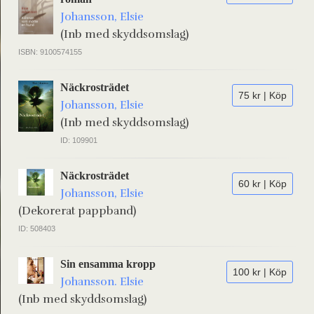
Johansson, Elsie
(Inb med skyddsomslag)
ISBN: 9100574155
Näckrosträdet
75 kr | Köp
Johansson, Elsie
(Inb med skyddsomslag)
ID: 109901
Näckrosträdet
60 kr | Köp
Johansson, Elsie
(Dekorerat pappband)
ID: 508403
Sin ensamma kropp
100 kr | Köp
Johansson. Elsie
(Inb med skyddsomslag)