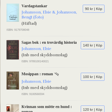
Vardagstankar
90 kr | Köp
Johansson, Elsie & Johansson,
Bengt (foto)
(Häftad)
ISBN: 9179708048
Sagas bok : en trovärdig historia
140 kr | Köp
Johansson, Elsie
(Inb med skyddsomslag)
ISBN: 9789100140021
Mosippan : roman
100 kr | Köp
Johansson, Elsie
(Inb med skyddsomslag)
ISBN: 9100566594
Kvinnan som mötte en hund :
120 kr | Köp
roman