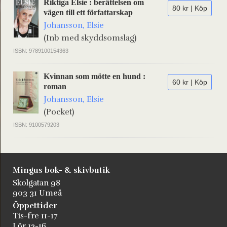
Riktiga Elsie : berättelsen om
80 kr | Köp
vägen till ett författarskap
Johansson, Elsie
(Inb med skyddsomslag)
ISBN: 9789100154363
Kvinnan som mötte en hund :
60 kr | Köp
roman
Johansson, Elsie
(Pocket)
ISBN: 9100579203
Mingus bok- & skivbutik
Skolgatan 98
903 31 Umeå
Öppettider
Tis-fre 11-17
Lör 12-16