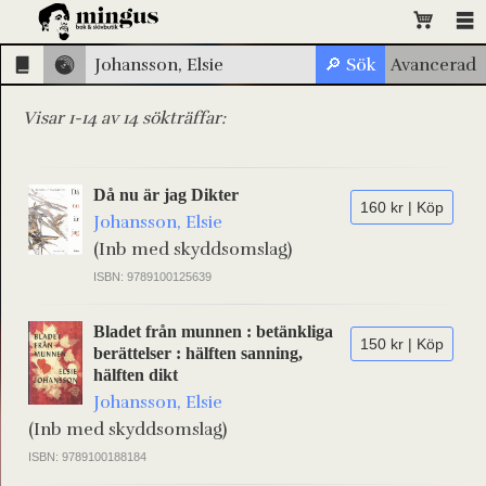
Visar 1-14 av 14 sökträffar:
Då nu är jag Dikter
160 kr | Köp
Johansson, Elsie
(Inb med skyddsomslag)
ISBN: 9789100125639
Bladet från munnen : betänkliga
150 kr | Köp
berättelser : hälften sanning,
hälften dikt
Johansson, Elsie
(Inb med skyddsomslag)
ISBN: 9789100188184