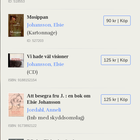
ID: 518553
Mosippan
90 kr | Köp
Johansson, Elsie
(Kartonnage)
ID: 527203
Vi hade väl visioner
125 kr | Köp
Johansson, Elsie
(CD)
ISBN: 9188152154
Att besegra fru J. : en bok om
125 kr | Köp
Elsie Johansson
Jordahl, Anneli
(Inb med skyddsomslag)
ISBN: 9173892122