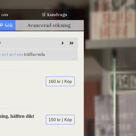
 oss
🛒 Kundvagn
Avancerad sökning
r
-
10
/
20
/
100
träffar/sida
160 kr | Köp
ing, hälften dikt
150 kr | Köp