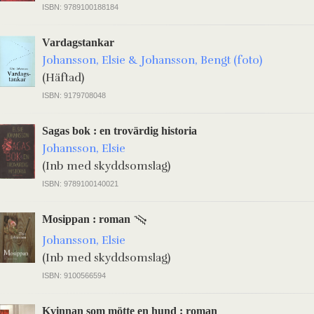
ISBN: 9789100188184
Vardagstankar
Johansson, Elsie & Johansson, Bengt (foto)
(Häftad)
ISBN: 9179708048
Sagas bok : en trovärdig historia
Johansson, Elsie
(Inb med skyddsomslag)
ISBN: 9789100140021
Mosippan : roman
Johansson, Elsie
(Inb med skyddsomslag)
ISBN: 9100566594
Kvinnan som mötte en hund : roman