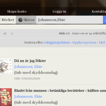
Skapa konto
Logga in
Kontakta
Böcker
Skivor
Sida 1/2
visar 1-10 av 14 sökträffa
Sortera efter:
Inläggningsdatum
-
Upphovsperson
-
Titel
Då nu är jag Dikter
Johansson, Elsie
(Inb med skyddsomslag)
ISBN: 9789100125639
Bladet från munnen : betänkliga berättelser : hälften sann
Johansson, Elsie
(Inb med skyddsomslag)