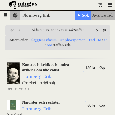
Sida 1/2
visar 1-10 av 12 sökträffar
Sortera efter:
Inläggningsdatum
-
Upphovsperson
-
Titel
-
10
/
20
/
100
träffar/sida
Konst och kritik och andra
130 kr | Köp
artiklar om bildkonst
Blomberg, Erik
(Pocket i original)
ISBN: 9117711711
Naivister och realister
50 kr | Köp
Blomberg, Erik