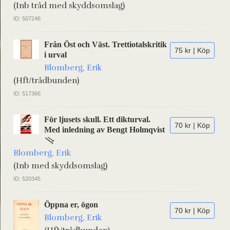
(Inb tråd med skyddsomslag)
ID: 507246
Från Öst och Väst. Trettiotalskritik
75 kr | Köp
i urval
Blomberg, Erik
(Hft/trådbunden)
ID: 517366
För ljusets skull. Ett dikturval.
70 kr | Köp
Med inledning av Bengt Holmqvist
Blomberg, Erik
(Inb med skyddsomslag)
ID: 520345
Öppna er, ögon
70 kr | Köp
Blomberg, Erik