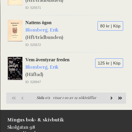
(Hft/trådbunden)
ID: 525571
Nattens ögon
80 kr | Köp
Blomberg, Erik
(Hft/trådbunden)
ID: 525572
Vem äventyrar freden
125 kr | Köp
Blomberg, Erik
(Häftad)
ID: 528947
Sida 1/2
visar 1-10 av 12 sökträffar
Mingus bok- & skivbutik
Skolgatan 98