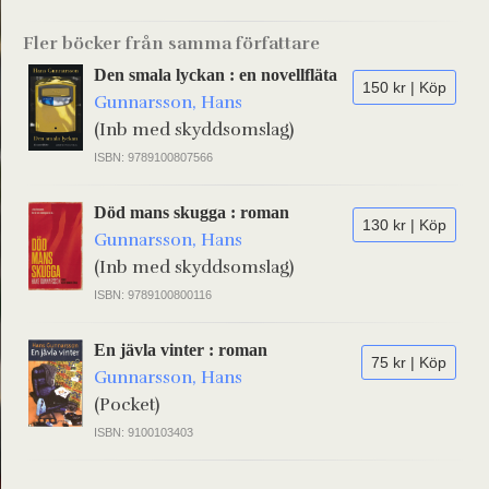
Fler böcker från samma författare
Den smala lyckan : en novellfläta
150 kr | Köp
Gunnarsson, Hans
(Inb med skyddsomslag)
ISBN: 9789100807566
Död mans skugga : roman
130 kr | Köp
Gunnarsson, Hans
(Inb med skyddsomslag)
ISBN: 9789100800116
En jävla vinter : roman
75 kr | Köp
Gunnarsson, Hans
(Pocket)
ISBN: 9100103403