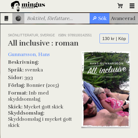
SKÖNLITTERATUR, SVERIGE
ISBN: 9789100142551
130 kr | Köp
All inclusive : roman
Gunnarsson, Hans
Beskrivning:
Språk:
svenska
Sidor:
393
Förlag:
Bonnier (2015)
Format:
Inb med
skyddsomslag
Skick:
Mycket gott skick
Skyddsomslag:
Skyddsomslag i mycket gott
skick