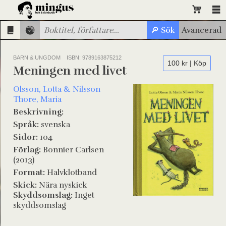
BARN & UNGDOM
ISBN: 9789163875212
100 kr | Köp
Meningen med livet
Olsson, Lotta & Nilsson
Thore, Maria
Beskrivning:
Språk:
svenska
Sidor:
104
Förlag:
Bonnier Carlsen
(2013)
Format:
Halvklotband
Skick:
Nära nyskick
Skyddsomslag:
Inget
skyddsomslag