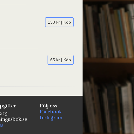
130 kr | Köp
65 kr | Köp
pgifter
Följ oss
Facebook
2 15
Instagram
ngusbok.se
ss