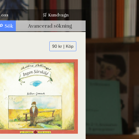
 oss
🛒 Kundvagn
Avancerad sökning
90 kr | Köp