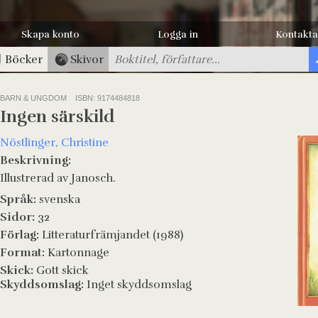
Skapa konto
Logga in
Kontakta
Böcker
Skivor
BARN & UNGDOM
ISBN: 9174484818
Ingen särskild
Nöstlinger, Christine
Beskrivning:
Illustrerad av Janosch.
Språk:
svenska
Sidor:
32
Förlag:
Litteraturfrämjandet (1988)
Format:
Kartonnage
Skick:
Gott skick
Skyddsomslag:
Inget skyddsomslag