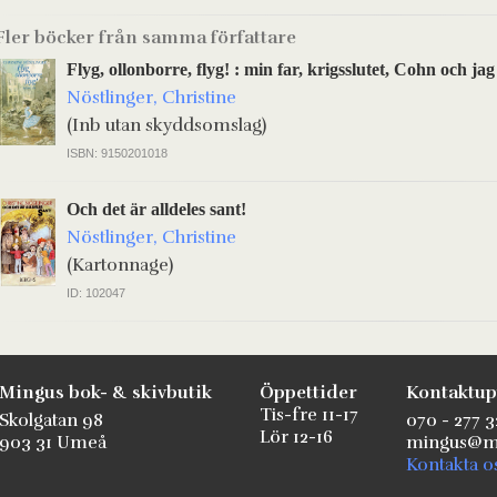
Fler böcker från samma författare
Flyg, ollonborre, flyg! : min far, krigsslutet, Cohn och jag
Nöstlinger, Christine
(Inb utan skyddsomslag)
ISBN: 9150201018
Och det är alldeles sant!
Nöstlinger, Christine
(Kartonnage)
ID: 102047
Mingus bok- & skivbutik
Öppettider
Kontaktup
Tis-fre 11-17
Skolgatan 98
070 - 277 3
Lör 12-16
903 31 Umeå
mingus@mi
Kontakta o