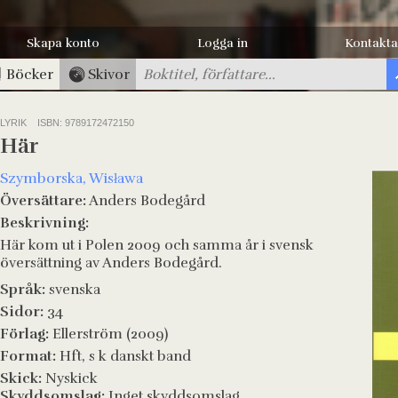
Skapa konto
Logga in
Kontakta
Böcker
Skivor
LYRIK
ISBN: 9789172472150
Här
Szymborska, Wisława
Översättare:
Anders Bodegård
Beskrivning:
Här kom ut i Polen 2009 och samma år i svensk
översättning av Anders Bodegård.
Språk:
svenska
Sidor:
34
Förlag:
Ellerström (2009)
Format:
Hft, s k danskt band
Skick:
Nyskick
Skyddsomslag:
Inget skyddsomslag