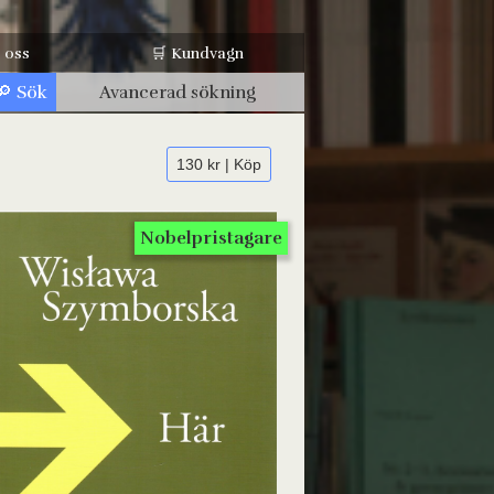
 oss
🛒 Kundvagn
Avancerad sökning
130 kr | Köp
Nobelpristagare