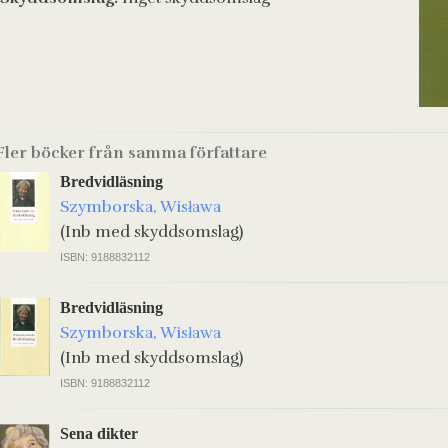
Fler böcker från samma författare
Bredvidläsning
Szymborska, Wisława
(Inb med skyddsomslag)
ISBN: 9188832112
Bredvidläsning
Szymborska, Wisława
(Inb med skyddsomslag)
ISBN: 9188832112
Sena dikter