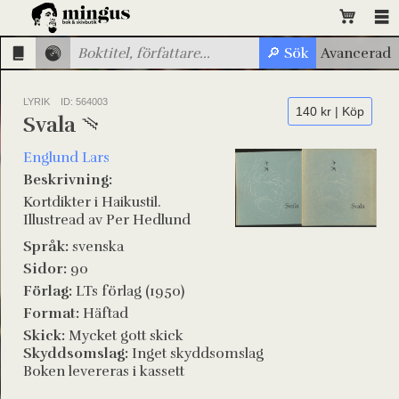
LYRIK
ID: 564003
140 kr | Köp
Svala
Englund Lars
Beskrivning:
Kortdikter i Haikustil.
Illustread av Per Hedlund
Språk:
svenska
Sidor:
90
Förlag:
LTs förlag (1950)
Format:
Häftad
Skick:
Mycket gott skick
Skyddsomslag:
Inget skyddsomslag
Boken levereras i kassett