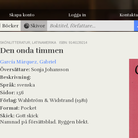
Skapa konto
Logga in
Kontakta
Böcker
Skivor
SKÖNLITTERATUR, LATINAMERIKA
ISBN: 9146139214
Den onda timmen
García Márquez, Gabriel
Översättare:
Sonja Johansson
Beskrivning:
Språk:
svenska
Sidor:
156
Förlag:
Wahlström & Widstrand (1981)
Format:
Pocket
Skick:
Gott skick
Namnad på försättsblad. Ryggen blekt.