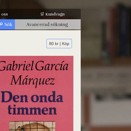
 oss
🛒 Kundvagn
Avancerad sökning
80 kr | Köp