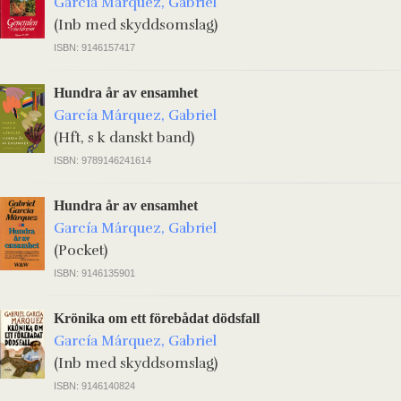
García Márquez, Gabriel
(Inb med skyddsomslag)
ISBN: 9146157417
Hundra år av ensamhet
García Márquez, Gabriel
(Hft, s k danskt band)
ISBN: 9789146241614
Hundra år av ensamhet
García Márquez, Gabriel
(Pocket)
ISBN: 9146135901
Krönika om ett förebådat dödsfall
García Márquez, Gabriel
(Inb med skyddsomslag)
ISBN: 9146140824