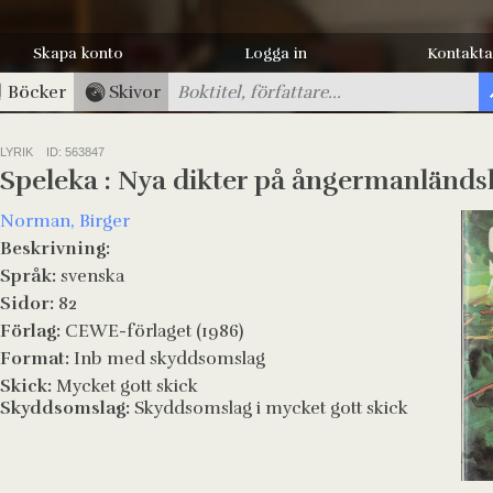
Skapa konto
Logga in
Kontakta
Böcker
Skivor
LYRIK
ID: 563847
Speleka : Nya dikter på ångermanländs
Norman, Birger
Beskrivning:
Språk:
svenska
Sidor:
82
Förlag:
CEWE-förlaget (1986)
Format:
Inb med skyddsomslag
Skick:
Mycket gott skick
Skyddsomslag:
Skyddsomslag i mycket gott skick