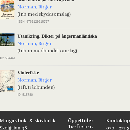
Norman, Birger
(Inb med skyddsomslag)
ISBN: 9789129518757
Utanikring. Dikter på ångermanländska
Norman, Birger
(Inb m medbundet omslag)
ID: 564441
Vinterfiske
Norman, Birger
(Hft/trådbunden)
ID: 515780
Mingus bok- & skivbutik
Öppettider
Kontaktup
Tis-fre 11-17
Skolgatan 98
070 - 277 3