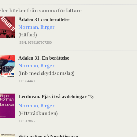
Fler böcker från samma författare
Ådalen 31 : en berättelse
Norman, Birger
(Häftad)
ISBN: 9789197907200
Ådalen 31. En berättelse
Norman, Birger
(Inb med skyddsomslag)
ID: 564440
Lerduvan. Pjäs i två avdelningar
Norman, Birger
(Hft/trådbunden)
ID: 517865
Sista natten på Nordstjernan