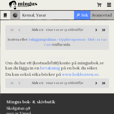
Sida 1/2
visar 1-10 av 13 sökträffar
Sortera efter:
Inläggningsdatum
-
Upphovsperson
-
Titel
-
10
/
20
/
100
träffar/sida
Om du har ett (kostnadsfritt) konto på mingusbok.se
kan du lägga in en
bevakning
på en bok du söker.
Du kan också söka böcker på
www.bokborsen.se
.
Sida 1/2
visar 1-10 av 13 sökträffar
Mingus bok- & skivbutik
Skolgatan 98
903 31 Umeå