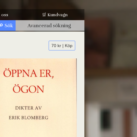
 oss
🛒 Kundvagn
Avancerad sökning
70 kr | Köp