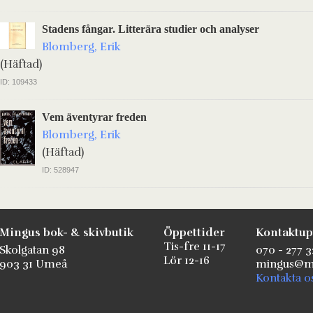
Stadens fångar. Litterära studier och analyser
Blomberg, Erik
(Häftad)
ID: 109433
Vem äventyrar freden
Blomberg, Erik
(Häftad)
ID: 528947
Mingus bok- & skivbutik
Öppettider
Kontaktup
Tis-fre 11-17
Skolgatan 98
070 - 277 3
Lör 12-16
903 31 Umeå
mingus@mi
Kontakta o