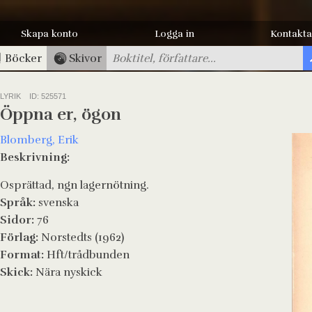
Skapa konto
Logga in
Kontakta
Böcker
Skivor
LYRIK
ID: 525571
Öppna er, ögon
Blomberg, Erik
Beskrivning:
Osprättad, ngn lagernötning.
Språk:
svenska
Sidor:
76
Förlag:
Norstedts (1962)
Format:
Hft/trådbunden
Skick:
Nära nyskick