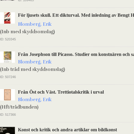
ID: 109465
För ljusets skull. Ett dikturval. Med inledning av Bengt 
Blomberg, Erik
(Inb med skyddsomslag)
ID: 520345
Från Josephson till Picasso. Studier om konstnären och s
Blomberg, Erik
(Inb tråd med skyddsomslag)
ID: 507246
Från Öst och Väst. Trettiotalskritik i urval
Blomberg, Erik
(Hft/trådbunden)
ID: 517366
Konst och kritik och andra artiklar om bildkonst