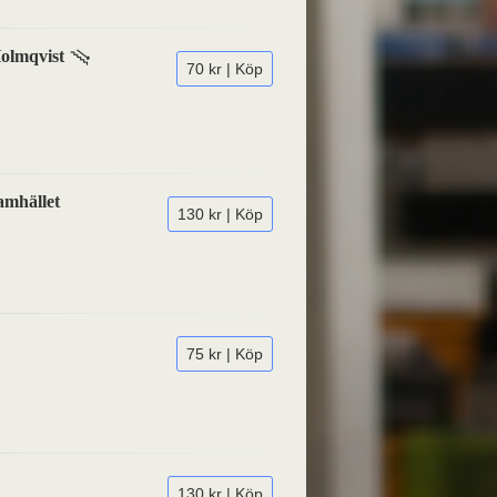
Holmqvist
70 kr | Köp
amhället
130 kr | Köp
75 kr | Köp
130 kr | Köp