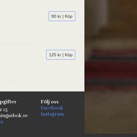
90 kr | Köp
125 kr | Köp
pgifter
Följ oss
Facebook
2 15
Instagram
ngusbok.se
ss