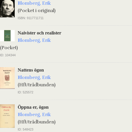
Blomberg, Erik
(Pocket i original)
ISBN: 9117711711
Naivister och realister
Blomberg, Erik
(Pocket)
ID: 104344
Nattens ögon
Blomberg, Erik
(Hft/trådbunden)
ID: 525572
Öppna er, ögon
Blomberg, Erik
(Hft/trådbunden)
ID: 548423