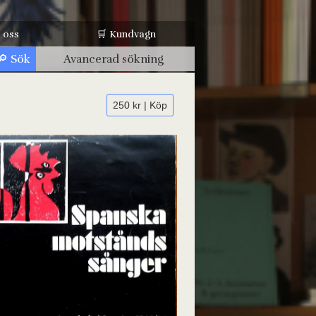
 oss
🛒 Kundvagn
Avancerad sökning
250 kr | Köp