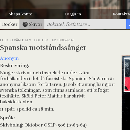
Skapa konto
Logga in
Kontakta
Böcker
Skivor
FOLK- O VÄRLD M M - POLITISK
ID: 1000526146
Spanska motståndssånger
Anonym
Beskrivning:
Sånger skrivna och inspelade under svåra
förhållanden i det då fascistiska Spanien. Sångarna är
anonyma liksom författaren. Jacob Branting har gjort
svenska tolkningar, som finns samlade i ett bifogat
texthäfte. Sköld Peter Matthis har skrivit
baksidestexten.
11 spår; speltid ca 28 min.
Språk:
Skivbolag:
Oktober OSLP-506 (1963-64)