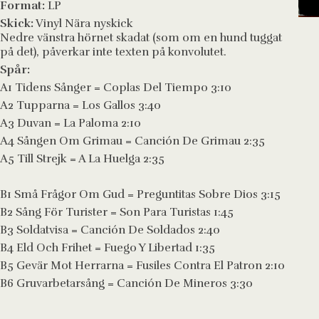
Format:
LP
Skick:
Vinyl Nära nyskick
Nedre vänstra hörnet skadat (som om en hund tuggat
på det), påverkar inte texten på konvolutet.
Spår:
A1 Tidens Sånger = Coplas Del Tiempo 3:10
A2 Tupparna = Los Gallos 3:40
A3 Duvan = La Paloma 2:10
A4 Sången Om Grimau = Canción De Grimau 2:35
A5 Till Strejk = A La Huelga 2:35
B1 Små Frågor Om Gud = Preguntitas Sobre Dios 3:15
B2 Sång För Turister = Son Para Turistas 1:45
B3 Soldatvisa = Canción De Soldados 2:40
B4 Eld Och Frihet = Fuego Y Libertad 1:35
B5 Gevär Mot Herrarna = Fusiles Contra El Patron 2:10
B6 Gruvarbetarsång = Canción De Mineros 3:30