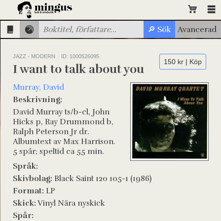
JAZZ - MODERN
ID: 1000526095
150 kr | Köp
I want to talk about you
Murray, David
Beskrivning:
David Murray ts/b-cl, John
Hicks p, Ray Drummond b,
Ralph Peterson Jr dr.
Albumtext av Max Harrison.
5 spår; speltid ca 55 min.
Språk:
Skivbolag:
Black Saint 120 105-1 (1986)
Format:
LP
Skick:
Vinyl Nära nyskick
Spår: