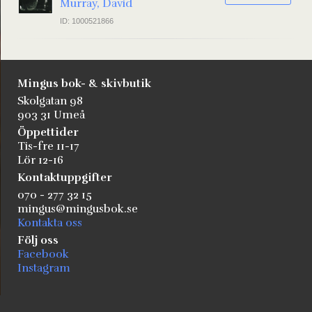
Murray, David
ID: 1000521866
Mingus bok- & skivbutik
Skolgatan 98
903 31 Umeå
Öppettider
Tis-fre 11-17
Lör 12-16
Kontaktuppgifter
070 - 277 32 15
mingus@mingusbok.se
Kontakta oss
Följ oss
Facebook
Instagram