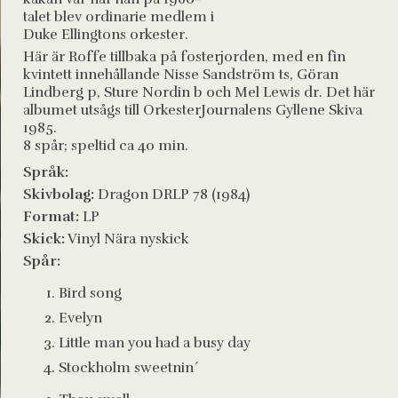
talet blev ordinarie medlem i
Duke Ellingtons orkester.
Här är Roffe tillbaka på fosterjorden, med en fin
kvintett innehållande Nisse Sandström ts, Göran
Lindberg p, Sture Nordin b och Mel Lewis dr. Det här
albumet utsågs till OrkesterJournalens Gyllene Skiva
1985.
8 spår; speltid ca 40 min.
Språk:
Skivbolag:
Dragon DRLP 78 (1984)
Format:
LP
Skick:
Vinyl Nära nyskick
Spår:
Bird song
Evelyn
Little man you had a busy day
Stockholm sweetnin´