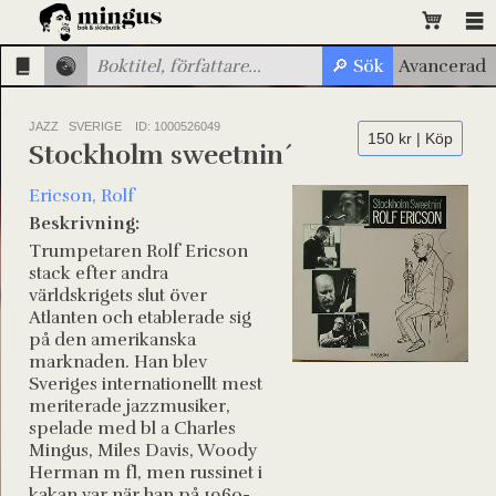
JAZZ SVERIGE
ID: 1000526049
150 kr | Köp
Stockholm sweetnin´
Ericson, Rolf
Beskrivning:
Trumpetaren Rolf Ericson
stack efter andra
världskrigets slut över
Atlanten och etablerade sig
på den amerikanska
marknaden. Han blev
Sveriges internationellt mest
meriterade jazzmusiker,
spelade med bl a Charles
Mingus, Miles Davis, Woody
Herman m fl, men russinet i
kakan var när han på 1960-