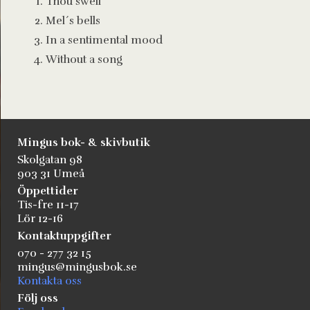
Thou swell
Mel´s bells
In a sentimental mood
Without a song
Mingus bok- & skivbutik
Skolgatan 98
903 31 Umeå
Öppettider
Tis-fre 11-17
Lör 12-16
Kontaktuppgifter
070 - 277 32 15
mingus@mingusbok.se
Kontakta oss
Följ oss