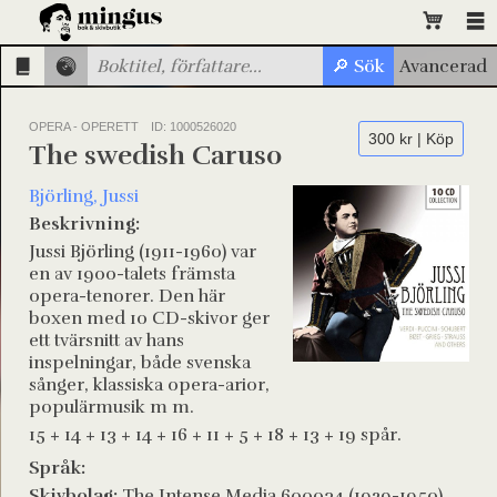
OPERA - OPERETT
ID: 1000526020
300 kr | Köp
The swedish Caruso
Björling, Jussi
Beskrivning:
Jussi Björling (1911-1960) var
en av 1900-talets främsta
opera-tenorer. Den här
boxen med 10 CD-skivor ger
ett tvärsnitt av hans
inspelningar, både svenska
sånger, klassiska opera-arior,
populärmusik m m.
15 + 14 + 13 + 14 + 16 + 11 + 5 + 18 + 13 + 19 spår.
Språk:
Skivbolag:
The Intense Media 600034 (1929-1950)