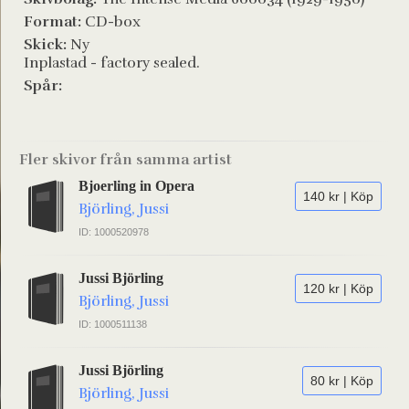
Format:
CD-box
Skick:
Ny
Inplastad - factory sealed.
Spår:
Fler skivor från samma artist
Bjoerling in Opera
140 kr | Köp
Björling, Jussi
ID: 1000520978
Jussi Björling
120 kr | Köp
Björling, Jussi
ID: 1000511138
Jussi Björling
80 kr | Köp
Björling, Jussi