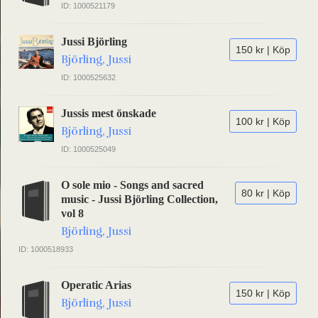
ID: 1000521179
Jussi Björling
150 kr | Köp
Björling, Jussi
ID: 1000525632
Jussis mest önskade
100 kr | Köp
Björling, Jussi
ID: 1000525049
O sole mio - Songs and sacred
80 kr | Köp
music - Jussi Björling Collection,
vol 8
Björling, Jussi
ID: 1000518933
Operatic Arias
150 kr | Köp
Björling, Jussi