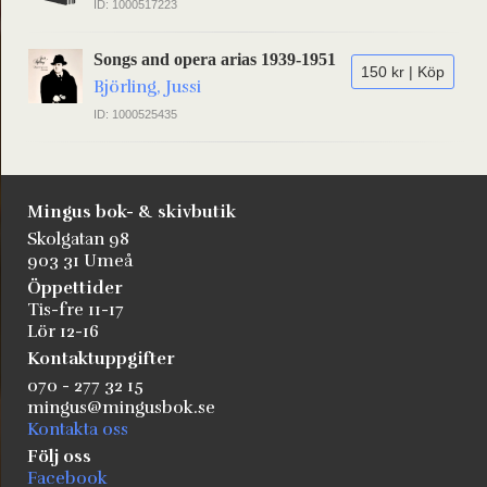
ID: 1000517223
Songs and opera arias 1939-1951
150 kr | Köp
Björling, Jussi
ID: 1000525435
Mingus bok- & skivbutik
Skolgatan 98
903 31 Umeå
Öppettider
Tis-fre 11-17
Lör 12-16
Kontaktuppgifter
070 - 277 32 15
mingus@mingusbok.se
Kontakta oss
Följ oss
Facebook