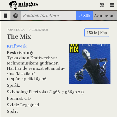
POP & ROCK
ID: 1000526009
150 kr | Köp
The Mix
Kraftwerk
Beskrivning:
Tyska duon Kraftwerk var
technomusikens gudfäder.
Här har de remixat ett antal av
sina "klassiker".
11 spår; speltid 65:06.
Språk:
Skivbolag:
Electrola 1C 568-7 96650 2 ()
Format:
CD
Skick:
Begagnad
Spår: