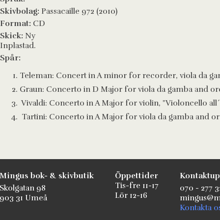
Skivbolag:
Passacaille 972 (2010)
Format:
CD
Skick:
Ny
Inplastad.
Spår:
Teleman: Concert in A minor for recorder, viola da g
Graun: Concerto in D Major for viola da gamba and or
Vivaldi: Concerto in A Major for violin, "Violoncello al
Tartini: Concerto in A Major for viola da gamba and o
Mingus bok- & skivbutik
Öppettider
Kontaktup
Tis-fre 11-17
Skolgatan 98
070 - 277 3
Lör 12-16
903 31 Umeå
mingus@mi
Kontakta o