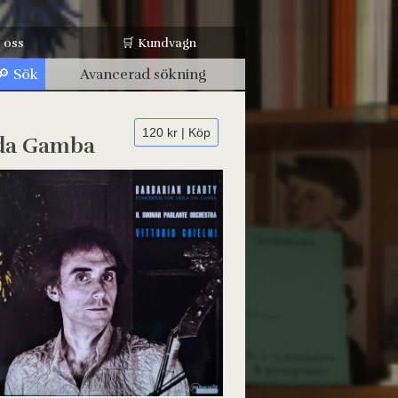
 oss
🛒 Kundvagn
Avancerad sökning
120 kr | Köp
a da Gamba