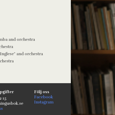
amba and orchestra
chestra
l´Inglese" and orchestra
rchestra
pgifter
Följ oss
Facebook
2 15
Instagram
ngusbok.se
ss