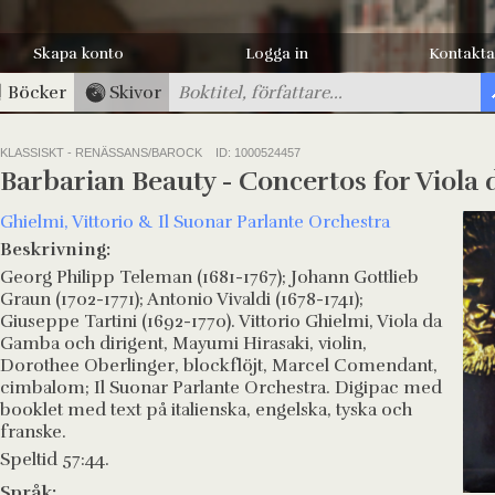
Skapa konto
Logga in
Kontakta
Böcker
Skivor
KLASSISKT - RENÄSSANS/BAROCK
ID: 1000524457
Barbarian Beauty - Concertos for Viol
Ghielmi, Vittorio & Il Suonar Parlante Orchestra
Beskrivning:
Georg Philipp Teleman (1681-1767); Johann Gottlieb
Graun (1702-1771); Antonio Vivaldi (1678-1741);
Giuseppe Tartini (1692-1770). Vittorio Ghielmi, Viola da
Gamba och dirigent, Mayumi Hirasaki, violin,
Dorothee Oberlinger, blockflöjt, Marcel Comendant,
cimbalom; Il Suonar Parlante Orchestra. Digipac med
booklet med text på italienska, engelska, tyska och
franske.
Speltid 57:44.
Språk: