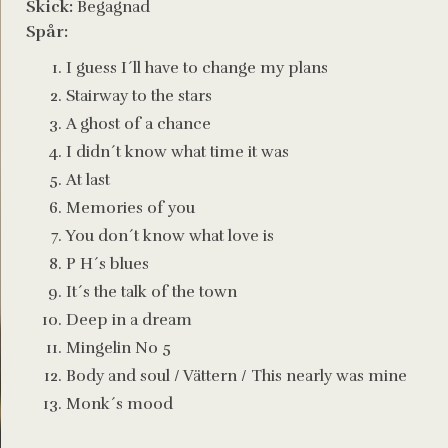
Skick:
Begagnad
Spår:
I guess I´ll have to change my plans
Stairway to the stars
A ghost of a chance
I didn´t know what time it was
At last
Memories of you
You don´t know what love is
P H´s blues
It´s the talk of the town
Deep in a dream
Mingelin No 5
Body and soul / Vättern / This nearly was mine
Monk´s mood