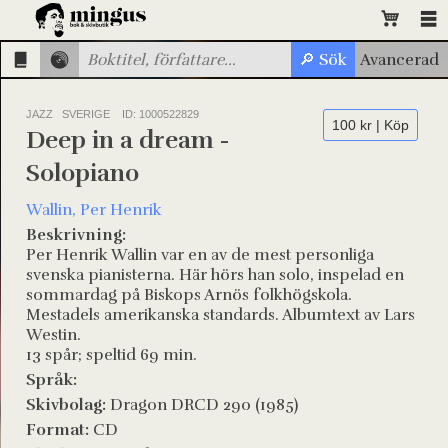
JAZZ SVERIGE
ID: 1000522829
100 kr | Köp
Deep in a dream -
Solopiano
Wallin, Per Henrik
Beskrivning:
Per Henrik Wallin var en av de mest personliga
svenska pianisterna. Här hörs han solo, inspelad en
sommardag på Biskops Arnös folkhögskola.
Mestadels amerikanska standards. Albumtext av Lars
Westin.
13 spår; speltid 69 min.
Språk:
Skivbolag:
Dragon DRCD 290 (1985)
Format:
CD