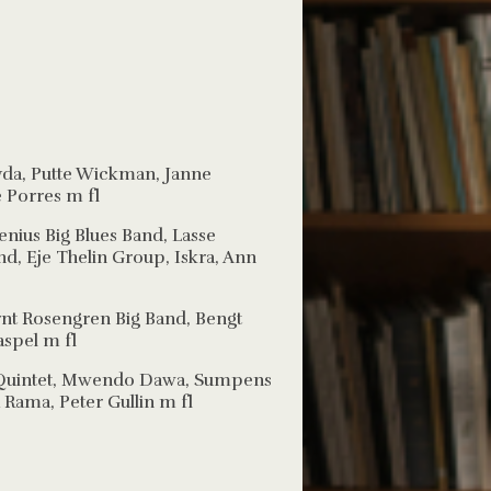
evda, Putte Wickman, Janne
 Porres m fl
nius Big Blues Band, Lasse
d, Eje Thelin Group, Iskra, Ann
ernt Rosengren Big Band, Bengt
aspel m fl
t Quintet, Mwendo Dawa, Sumpens
 Rama, Peter Gullin m fl