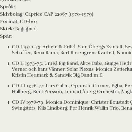
Språk:
Skivbolag:
Caprice CAP 22067 (1970-1979)
Format:
CD-box
Skick:
Begagnad
Spår:
CD I 1970-73: Arbete & Fritid, Sten Öbergs Kvintett, S
Schaffer, Rena Rama, Bert Rosengrens Kvartett, Nannie
CD II 1973-75: Umeå Big Band, Alice Babs, Gugge Hedre
Verner och hans Vänner, Solar Plexus, Monica Zetterlun
Kristin Hedmark & Sandvik Big Band m fl
CD III 1976-77: Lars Gullin, Opposite Corner, Egba, B
Hallberg, Bent Persson, Lennart Åberg Orchestra, Ängl
CD IV 1978-79: Monica Dominique, Christer Bousted
Swingsters, Nils Lindberg, Per Henrik Wallin Trio, Rena