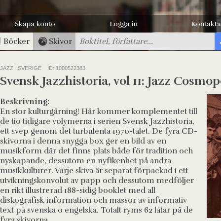
Skapa konto
Logga in
Kontakta
Böcker
Skivor
JAZZ SVERIGE
ID: 1000522383
Svensk Jazzhistoria, vol 11: Jazz Cosmop
Beskrivning:
En stor kulturgärning! Här kommer komplementet till
de tio tidigare volymerna i serien Svensk Jazzhistoria,
ett svep genom det turbulenta 1970-talet. De fyra CD-
skivorna i denna snygga box ger en bild av en
musikform där det finns plats både för tradition och
nyskapande, dessutom en nyfikenhet på andra
musikkulturer. Varje skiva är separat förpackad i ett
utvikningskonvolut av papp och dessutom medföljer
en rikt illustrerad 188-sidig booklet med all
diskografisk information och massor av informativ
text på svenska o engelska. Totalt ryms 62 låtar på de
fyra skivorna.