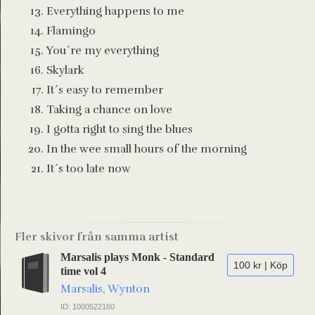
Everything happens to me
Flamingo
You´re my everything
Skylark
It´s easy to remember
Taking a chance on love
I gotta right to sing the blues
In the wee small hours of the morning
It´s too late now
Fler skivor från samma artist
Marsalis plays Monk - Standard
100 kr | Köp
time vol 4
Marsalis, Wynton
ID: 1000522160