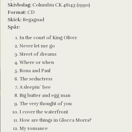
Skivbolag:
Columbia CK 46143 (1990)
Format:
CD
Skick:
Begagnad
Spår:
In the court of King Oliver
Never let me go
Street of dreams
Where or when
Bona and Paul
The seductress
A sleepin´ bee
Big butter and egg man
The very thought of you
I cover the waterfront
How are things in Glocca Morra?
My romance