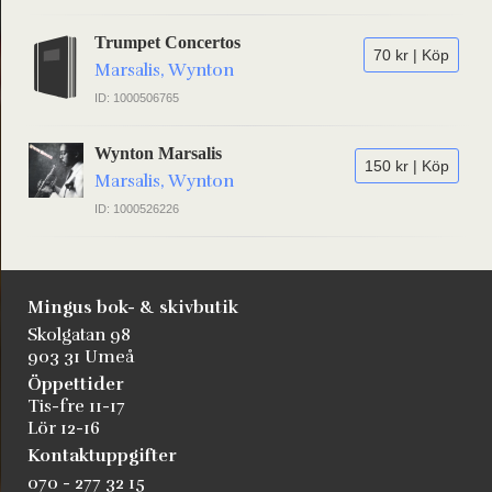
Trumpet Concertos
70 kr | Köp
Marsalis, Wynton
ID: 1000506765
Wynton Marsalis
150 kr | Köp
Marsalis, Wynton
ID: 1000526226
Mingus bok- & skivbutik
Skolgatan 98
903 31 Umeå
Öppettider
Tis-fre 11-17
Lör 12-16
Kontaktuppgifter
070 - 277 32 15