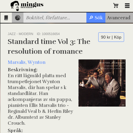
JAZZ - MODERN
ID: 1000516654
90 kr | Köp
Standard time Vol 3: The
resolution of romance
Marsalis, Wynton
Beskrivning:
En rätt lågmäld platta med
trumpetlejonet Wynton
Marsalis, där han spelar s k
standardlåtar. Han
ackompanjeras av sin pappa,
pianisten Ellis Marsalis trio -
Reginald Veal b & Herlin Riley
dr. Albumtext av Stanley
Crouch.
Språk: